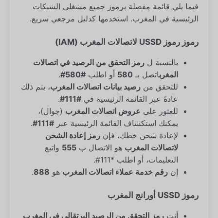
فيما يلي قائمة مفصلة برموز جميع مشغلي الشبكات
الرئيسية في المغرب. استخدمها كدليل مرجعي سريع.
رموز رموز USSD لاتصالات المغرب (IAM)
بالنسبة ل
رمز التحقق من الرصيد في اتصالات
المغرب
اتصل بـ
580
أو اطلب
#580#
.
للتحقق من
رصيد بيانات اتصالات المغرب
، يتم ذلك
عادةً عبر القائمة الرئيسية في
#111#
.
للعثور على
عروض اتصالات المغرب
(جوال)،
يمكنك استكشاف القائمة الرئيسية عبر
#111#
.
لإعادة شحن خطك، فإن
رمز إعادة الشحن
لاتصالات المغرب
هو الاتصال ب
555
واتبع
التعليمات، أو اطلب *111#.
إن
رقم خدمة عملاء اتصالات المغرب
هو
888
.
رموز USSD أورانج المغرب
أنت
رمز التحقق من الرصيد البرتقالي في المغرب