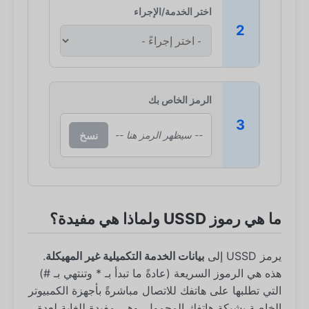
اختر الخدمة/الإجراء
2
الرمز الخاص بك
3
نسخ
-- سيظهر الرمز هنا --
ما هي رموز USSD ولماذا هي مفيدة؟
يرمز USSD إلى
بيانات الخدمة التكميلية غير المهيكلة
.
هذه هي الرموز السريعة (عادةً ما تبدأ بـ * وتنتهي بـ #)
التي تطلبها على هاتفك للاتصال مباشرةً بأجهزة الكمبيوتر
الخاصة بشبكة هاتفك المحمول. وهي مفيدة للغاية لعدة