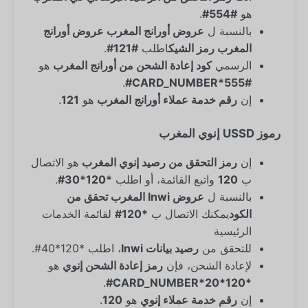
هو
#554#
.
بالنسبة ل
عروض أورانج المغرب عروض أورانج
المغرب رمز الشيك
اطلب
#121#
.
الرسمي
كود إعادة الشحن من أورانج المغرب
هو
.
#555*CARD_NUMBER#
إن
رقم خدمة عملاء أورانج المغرب
هو
121
.
رموز USSD إنوي المغرب
إن
رمز التحقق من رصيد إنوي المغرب
هو الاتصال
ب
120
واتبع القائمة، أو اطلب
*120*30#
.
بالنسبة ل
عروض Inwi المغرب تحقق من
الكود
يمكنك الاتصال ب
*120#
لقائمة الخدمات
الرئيسية
للتحقق من
رصيد بيانات Inwi
، اطلب *120*40#.
لإعادة الشحن، فإن
رمز إعادة الشحن إنوي
هو
.
*120*20*CARD_NUMBER#
إن
رقم خدمة عملاء إنوي
هو
120
.