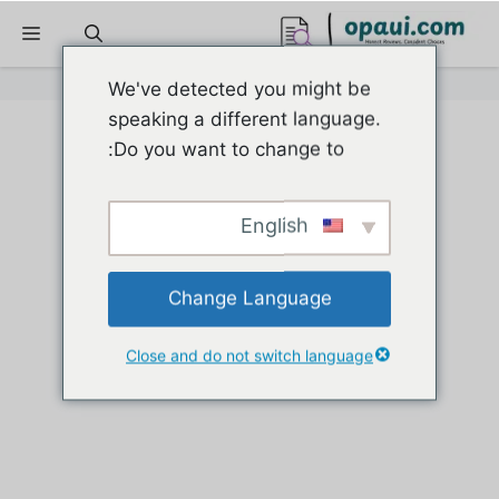
نتقل
القا
لى
لمحتوى
We've detected you might be
speaking a different language.
Do you want to change to:
English
Change Language
Close and do not switch language