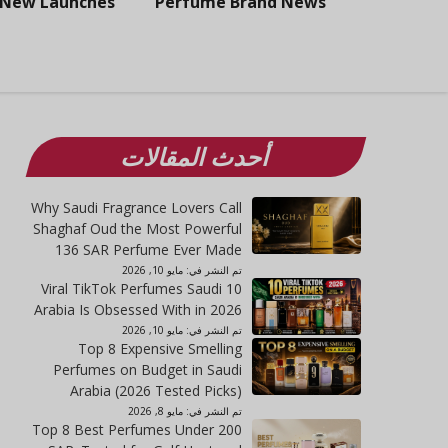
New Launches
Perfume Brand News
أحدث المقالات
Why Saudi Fragrance Lovers Call
Shaghaf Oud the Most Powerful
136 SAR Perfume Ever Made
تم النشر في:
مايو 10, 2026
10 Viral TikTok Perfumes Saudi
Arabia Is Obsessed With in 2026
تم النشر في:
مايو 10, 2026
Top 8 Expensive Smelling
Perfumes on Budget in Saudi
Arabia (2026 Tested Picks)
تم النشر في:
مايو 8, 2026
Top 8 Best Perfumes Under 200