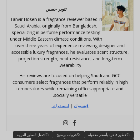
تنوير حسين
Tanvir Hosen is a fragrance reviewer based in
Saudi Arabia, originally from Bangladesh,
specializing in perfume performance testing
under Middle Eastern climate conditions. With
over three years of experience reviewing designer and
accessible luxury fragrances, he evaluates scent structure,
projection strength, heat resistance, and long-term
wearability.
His reviews are focused on helping Saudi and GCC
consumers select fragrances that perform reliably in high
temperatures while remaining office-appropriate and
socially versatile.
فيسبوك
|
انستقرام
عطور فاخرة بأسعار معقولة
عربيات برستيج
أفضل العطور العربية