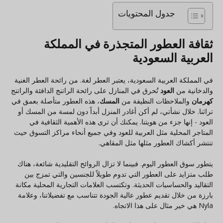
جدول المحتويات
ثقافة العطور المتجذرة في المملكة
العربية السعودية
في المملكة العربية السعودية، يعتبر العطر لغة. من رائحة العطر الغنية
والدخانية من
العود
تُحرق في المنازل على رائحة الراتنج الدافئة والراتنج
كهرمان
والملاحظات النظيفة من
المسك
، هذه العطور متأصلة بعمق في
تراثنا. خلال نشأتي، لم أكن أغادر المنزل أبداً دون لمسة من المسك أو
العود - إنها جزء من هويتنا. يمكنك أن ترى هذه الأهمية الثقافية في
المتاجر المحلية مثل العربية للعود وفي جميع أنحاء مراكز التسوق حيث
تنتشر أكشاك العطور مثلها مثل المقاهي.
يتطور سوق العطور اليوم. فبينما لا تزال الروائح التقليدية شائعة، هناك
طلب متزايد على العطور التي تدوم طويلاً للجنسين والتي تمزج بين
التقاليد والحساسيات الحديثة. وتكتسب العلامات التجارية المحلية مكانة
بارزة من خلال تقديم عطور عالية الجودة تتناسب مع تفضيلاتنا، وعلامة
Nyla هي خير مثال على هذا الاتجاه.