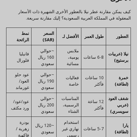
كيف يمكن مقارنة عطر نيلا بالعطور الأخرى الشهيرة ذات الأسعار
المعقولة في المملكة العربية السعودية؟ إليك مقارنة سريعة.
السعر
نمط
العطور
طول العمر
الأفضل لـ
(SAR)
الرائحة
ملابس
~حوالي
نيلا (عربيات
فانيليا
6-8 ساعات
يومية،
160 ريال
برستيج)
فلورال
مسائية
سعودي
~حوالي
عود حلو
خمرة
10 ساعات
فعاليات
190 ريال
العود/
(لطافة)
فأكثر
خاصة
سعودي
غورماند
شغف العود
المناسبات
~حوالي
12 ساعة
عود/عود/
(عربي
الرسمية،
200 ريال
فأكثر
ورد مكثف
سويسري)
الشتاء
سعودي
استخدام
بودرة
يارا
~120 ريال
5-7 ساعات
نهاري غير
زهرية /
(لطافة)
سعودي
رسمي
فاكهية