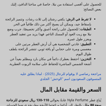
للحصول على أقصى استفادة من نيلا، خاصةً في مناخنا الدافئ، إليك
بعض النصائح:
لا تفرط في الرش:
يكفي رشتان إلى ثلاث رشات. وتتميز الرائحة
بإسقاط جيد، ويمكن أن يصبح أكثر من ذلك طاغياً في الحر.
الطبقات:
للحصول على رائحة أعمق وأكثر تخصيصًا، جرب وضع
نيلا مع زيت العود أو المسك الناعم. فهذا يزيد من تعقيد العطر
ويعزز طول عمره.
التطبيق:
عادتي الشخصية هي أن أرش العطر مرتين على
معصمي ومرة على حجابي أو ياقة ثوبي. تنتشر الرائحة بلطف
طوال اليوم.
التخزين:
احتفظ بعطرك دائماً في مكان بارد ومظلم بعيداً عن
أشعة الشمس المباشرة للحفاظ على سلامة الزيوت العطرية.
مراجعة رصاصي لا يوقوام للرجال (2025) - لماذا يطلق عليه
المتسوقون السعوديون اسم "الوحش" الجلدي
السعر والقيمة مقابل المال
يُباع عطر Nyla Perfume عادةً بحوالي
110-130 ريال سعودي للزجاجة
سعة 80 ملل
. بالنظر إلى أدائها ورائحتها الأنيقة وطريقة عرضها الجميلة،