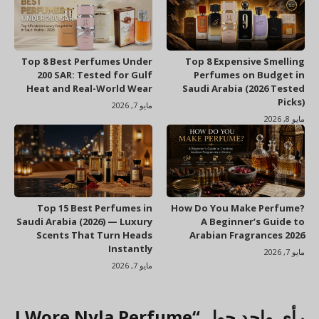
Top 8 Best Perfumes Under
Top 8 Expensive Smelling
200 SAR: Tested for Gulf
Perfumes on Budget in
Heat and Real-World Wear
Saudi Arabia (2026 Tested
Picks)
مايو 7, 2026
مايو 8, 2026
Top 15 Best Perfumes in
How Do You Make Perfume?
Saudi Arabia (2026) — Luxury
A Beginner’s Guide to
Scents That Turn Heads
Arabian Fragrances 2026
Instantly
مايو 7, 2026
مايو 7, 2026
رأي واحد حول “I Wore Nyla Perfume