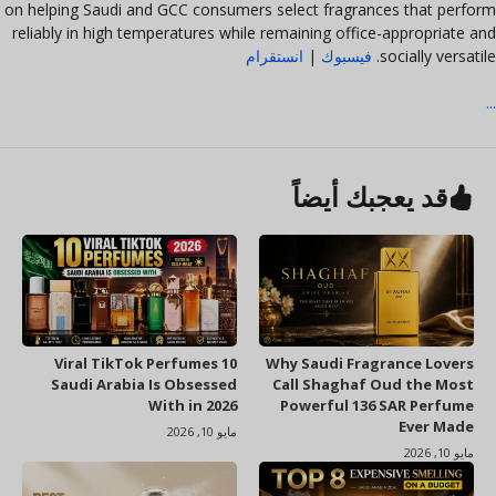
on helping Saudi and GCC consumers select fragrances that perform
reliably in high temperatures while remaining office-appropriate and
socially versatile.
فيسبوك
|
انستقرام
...
قد يعجبك أيضاً
10 Viral TikTok Perfumes
Why Saudi Fragrance Lovers
Saudi Arabia Is Obsessed
Call Shaghaf Oud the Most
With in 2026
Powerful 136 SAR Perfume
Ever Made
مايو 10, 2026
مايو 10, 2026