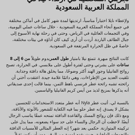
المملكة العربية السعودية
ولإعطاء نايلا اختباراً مناسباً، ارتديتها لمدة شهر كامل في أماكن مختلفة
في جميع أنحاء المملكة العربية السعودية - خلال ساعات عملي اليومية،
وفي التجمعات العائلية في الرياض، وحتى في رحلة نهاية الأسبوع إلى
جبال الطائف الباردة. أردت أن أرى كيف كان أداؤه في بيئات مختلفة،
خاصةً في ظل الحرارة المرتفعة في السعودية.
كانت النتائج مبهرة. تتمتع نيلا بامتياز
طول العمر
يدوم طويلاً
من 6 إلى 8
ساعات
على بشرتي وحتى لفترة أطول على ملابسي. في الحرارة، تصبح
روائح الفانيليا وجوز الهند أكثر وضوحًا، مما يخلق هالة دافئة وجذابة.
تلقيت العديد من الإطراءات، وهي دائمًا علامة جيدة. اعتقدت أختي أن
رائحته تشبه رائحة عطر فرنسي باهظ الثمن، بينما قالت إحدى صديقاتي
أنه يذكرها بمزيج لذيذ من آيس كريم الفانيليا والياسمين.
بالنسبة لي، أثبت عطر Nyla أنه عطر متعدد الاستخدامات للجنسين
بشكل لا يصدق. إنه عطر حلو بما فيه الكفاية للشعور بالأنوثة والأناقة،
ومع ذلك فإن روائح المسك والقاعدة الدافئة تمنحه عمقًا يناسب الرجال
أيضًا. لاحظت أن الرجال والنساء على حد سواء يضعونه، مما يدل على
تركيبته المتوازنة. حكمي بعد شهر؟ إنه العطر المثالي للأمسيات الدافئة
والتجمعات الداخلية، حيث يقدم لمسة من الرقي دون أن يكون ثقيلاً