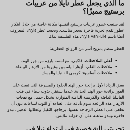
ما الذي يجعل عطر نايلا من عربيات
برستيج مميزًا؟
لقد صنعت عطور عربيات برستيج لنفسها مكانة خاصة من خلال ابتكار
عطور تقدم تجربة فاخرة بسعر مناسب. ويجسد عطر Nyla، المعروف
أيضًا باسم Nyla Vani-Elle، هذه الفلسفة تمامًا.
العطر منظم بمزيج آسر من الروائح العطرية:
أعلى الملاحظات:
فاكهي، مع لمسة بارزة من جوز الهند.
ملاحظات القلب:
أزهار الياسمين وغيرها من الأزهار البيضاء.
ملاحظات أساسية:
كريمي الفانيليا والمسك.
يعبق الرذاذ الأول برائحة جوز الهند الحلوة والمشرقة التي تبعث على
الفور برائحة جوز الهند الجذابة. عندما يستقر، يذوب ببطء في قلب
الفانيليا الدافئة والكريمية الدافئة المتوازنة بشكل جميل مع نفحات
الأزهار. هذه الرائحة تدوم بأناقة على العباءة أو الثوب لساعات دون أن
تطغى على العطر. الزجاجة نفسها، بزجاجها الثقيل وغطائها الذهبي، تبدو
فاخرة وتبدو مذهلة على أي خزانة ملابس.
تجربتي الشخصية في ارتداء نيلا في