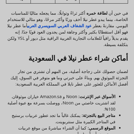
في حين أن
لطافة خمره
أكثر ثراءً وتوابلًا، مما يجعله مثاليًا للمناسبات
الخاصة، بينما يبدو عطر نيلا أخف وزنًا وأكثر مرحًا، وهو مثالي للاستخدام
اليومي. مقارنةً بعطر
عود الشغاف العربي السويسري العربي
أما عطر نيلا
فهو أقل استقطابًا بكثير وأكثر وجاهة لمن يجدون العود قويًا جدًا. إنه
يقدم بديلاً راقياً للعلامات التجارية الغربية الراقية مثل ديور أو YSL ولكن
بتكلفة بسيطة.
أماكن شراء عطر نيلا في السعودية
لضمان حصولك على زجاجة أصلية، من المهم أن تشتري من تجار
التجزئة الموثوق بهم. وبناءً على خبرتي وما هو متوفر في السوق، إليك
أفضل الأماكن للعثور على عطر نايلا في المملكة العربية السعودية:
الأسواق عبر الإنترنت:
Noon و Amazon.sa خياران موثوقان.
لقد اشتريت خاصتي من Noon، ووصلت بسرعة مع عبوة أصلية
100%.
متاجر البيع بالتجزئة:
يمكنك غالباً ما تجد عطور عربيات برستيج
في المتاجر الكبيرة مثل سنتربوينت.
الموقع الرسمي:
كما أن الشراء مباشرةً من موقع عربيات