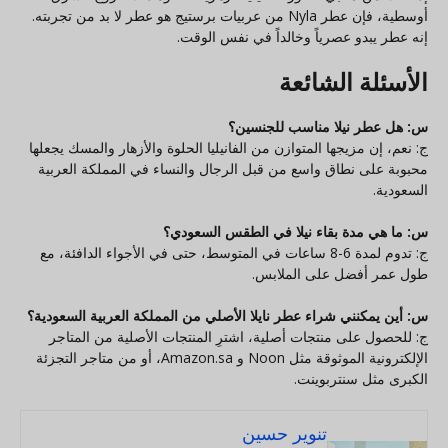
أوسطية، فإن عطر Nyla من عربيات برستيج هو عطر لا بد من تجربته.
إنه عطر يبدو عصرياً وخالداً في نفس الوقت.
الأسئلة الشائعة
س: هل عطر نيلا مناسب للجنسين؟
ج: نعم، إن مزيجها المتوازن من الفانيليا الحلوة والأزهار والمسك يجعلها
محبوبة على نطاق واسع من قبل الرجال والنساء في المملكة العربية
السعودية.
س: ما هي مدة بقاء نيلا في الطقس السعودي؟
ج: تدوم لمدة 6-8 ساعات في المتوسط، حتى في الأجواء الدافئة، مع
طول عمر أفضل على الملابس.
س: أين يمكنني شراء عطر نايلا الأصلي من المملكة العربية السعودية؟
ج: للحصول على منتجات أصلية، اشترِ المنتجات الأصلية من المتاجر
الإلكترونية الموثوقة مثل Noon و Amazon.sa، أو من متاجر التجزئة
الكبرى مثل سنتربوينت.
تنوير حسين