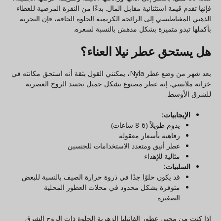
فإنها تقدم قيمة استثنائية مقابل المال. بدءًا من النقرة المرضية للغطاء
الذهبي المغناطيسي إلى الرائحة الكريمية الحلوة الجافة، فإن التجربة
بأكملها تبدو متميزة بشكل مدهش بالنسبة لسعره.
هل يستحق عطر نيلا العناء؟
بعد شهر من وضع عطر Nyla، يمكنني القول بثقة أنه استحق مكانته في
خزانة ملابسي. إنه عطر مصنوع بشكل جميل يجسد الروح العصرية
للشرق الأوسط.
الإيجابيات:
يدوم طويلاً (6-8 ساعات)
رفاهية بأسعار معقولة
عطر أنيق ومتعدد الاستخدامات للجنسين
مثالية للإهداء
السلبيات:
قد يكون حلوًا جدًا في ذروة حرارة الصيف بالنسبة للبعض
متوفرة بشكل محدود في محلات العطور المحلية
الصغيرة
إذا كنت من محبي عطور الفانيليا الزهرية الحلوة ذات الروح الشرق