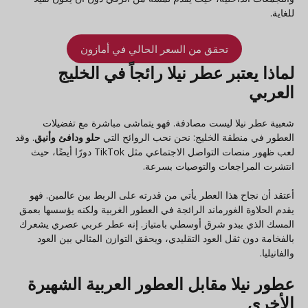
للغاية.
تحقق من السعر الحالي في أمازون
لماذا يعتبر عطر نيلا رائجاً في الخليج
العربي
شعبية عطر نيلا ليست مصادفة. فهو يتماشى مباشرة مع تفضيلات
العطور في منطقة الخليج: نحن نحب الروائح التي
حلو ودافئ وأنيق
. وقد
لعب ظهور منصات التواصل الاجتماعي مثل TikTok دورًا أيضًا، حيث
انتشرت المراجعات والتوصيات بسرعة.
أعتقد أن نجاح هذا العطر يأتي من قدرته على الربط بين عالمين. فهو
يقدم الحلاوة الغورماند الرائجة في العطور الغربية ولكنه يؤسسها بعمق
المسك الذي يبدو شرق أوسطي بامتياز. إنه عطر عربي عصري يشعرك
بالفخامة دون ثقل العود التقليدي، ويحقق التوازن المثالي بين العود
والفانيليا.
عطور نيلا مقابل العطور العربية الشهيرة
الأخرى