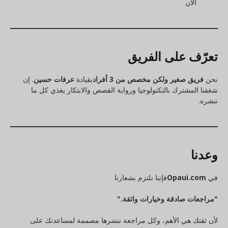
الآن
تعرّف على الفريق
نحن
فريق صغير ولكن مخصص من 3 أفراد
بقيادة
عرفات حسين
. إن
شغفنا المشترك بالتكنولوجيا ورواية القصص والابتكار يغذي كل ما
ننشره.
وعدنا
في
Opaui.com
فإننا نلتزم بشعارنا
"مراجعات صادقة وخيارات واثقة."
لأن ثقتك هي الأهم، وكل مراجعة ننشرها مصممة لمساعدتك على