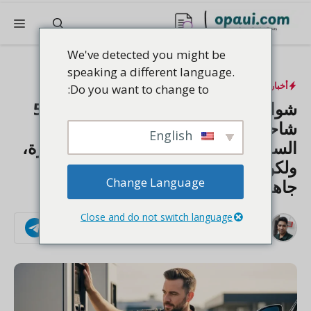
نتقل
القا
لى
لمحتوى
We've detected you might be
speaking a different language.
أخبار السيارات المتنقلة
,
التكنولوجيا
Do you want to change to:
شواحن EVIQ السريعة: سباق الـ 5,000
شاحن الجريء في المملكة العربية
English
السعودية - 88 شاحنًا على الهواء مباشرة،
ولكن هل يمكن أن تكون الرياض - جدة
Change Language
جاهزة بحلول عام 2027؟
Close and do not switch language
بواسطة
عرفات
تابعنا
تم النشر في:
أكتوبر 2، 2025