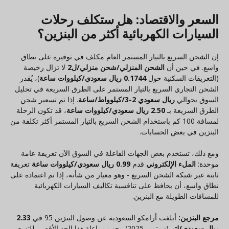
السعر والاقتصاد: هل ستكلف رحلات
السيارات الكهربائية أكثر من البنزين؟
إن الشحن السريع بالتيار المستمر العام مكلف في توفيره على نطاق
واسع. في حين أن
الشحن المنزلي/شحن منزلي/ل2
لا تزال رخيصة
(التعريفات السكنية حول
0.1744 ريال سعودي/كيلووات ساعة
)، يُقدر
الشحن التجاري السريع بالتيار المستمر على الطرق السريعة في تحليل
السوق بحوالي
ريال سعودي 2-3/كيلوواط/ساعة
. إذا تم تسعير شحن
الطرق السريعة بـ
2.50 ريال سعودي/كيلووات ساعة
، قد تكون الرحلة
لمسافة 100 كم باستخدام الشحن السريع بالتيار المستمر أكثر تكلفة من
البنزين في بعض الحسابات.
ومع ذلك، تستخدم بعض الجهات الفاعلة في السوق الآن تعريفة عامة
موحدة:
الملء الإلكتروني
قدم
0.99 ريال سعودي/كيلووات ساعة
تعريفة
ثابتة عبر شبكة الشحن السريع - وهو معيار من شأنه، إذا تم اعتماده على
نطاق واسع، أن يحافظ على تنافسية تكاليف السيارات الكهربائية
للمسافات الطويلة مع البنزين.
مرجع البنزين:
أبلغت أرامكو السعودية عن وصول البنزين 95 في
2.33
ريال سعودي/لتر
(سبتمبر 2025). يجب مراعاة هذا الحد الأقصى للتسعير