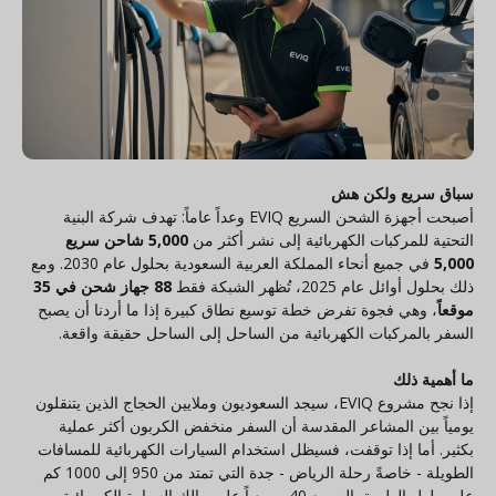
سباق سريع ولكن هش
أصبحت أجهزة الشحن السريع EVIQ وعداً عاماً: تهدف شركة البنية
التحتية للمركبات الكهربائية إلى نشر أكثر من
5,000 شاحن سريع
5,000
في جميع أنحاء المملكة العربية السعودية بحلول عام 2030. ومع
ذلك بحلول أوائل عام 2025، تُظهر الشبكة فقط
88 جهاز شحن في 35
موقعاً
، وهي فجوة تفرض خطة توسيع نطاق كبيرة إذا ما أردنا أن يصبح
السفر بالمركبات الكهربائية من الساحل إلى الساحل حقيقة واقعة.
ما أهمية ذلك
إذا نجح مشروع EVIQ، سيجد السعوديون وملايين الحجاج الذين يتنقلون
يومياً بين المشاعر المقدسة أن السفر منخفض الكربون أكثر عملية
بكثير. أما إذا توقفت، فسيظل استخدام السيارات الكهربائية للمسافات
الطويلة - خاصةً رحلة الرياض - جدة التي تمتد من 950 إلى 1000 كم
على طول الطريق السريع 40 - صعباً على مالك السيارة الكهربائية