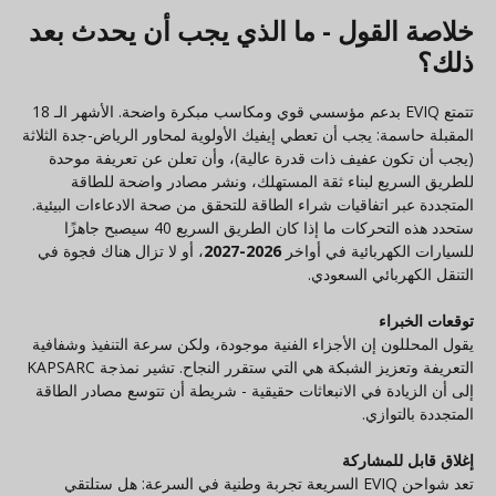
خلاصة القول - ما الذي يجب أن يحدث بعد
ذلك؟
تتمتع EVIQ بدعم مؤسسي قوي ومكاسب مبكرة واضحة. الأشهر الـ 18
المقبلة حاسمة: يجب أن تعطي إيفيك الأولوية لمحاور الرياض-جدة الثلاثة
(يجب أن تكون عفيف ذات قدرة عالية)، وأن تعلن عن تعريفة موحدة
للطريق السريع لبناء ثقة المستهلك، ونشر مصادر واضحة للطاقة
المتجددة عبر اتفاقيات شراء الطاقة للتحقق من صحة الادعاءات البيئية.
ستحدد هذه التحركات ما إذا كان الطريق السريع 40 سيصبح جاهزًا
للسيارات الكهربائية في أواخر
2026-2027
، أو لا تزال هناك فجوة في
التنقل الكهربائي السعودي.
توقعات الخبراء
يقول المحللون إن الأجزاء الفنية موجودة، ولكن سرعة التنفيذ وشفافية
التعريفة وتعزيز الشبكة هي التي ستقرر النجاح. تشير نمذجة KAPSARC
إلى أن الزيادة في الانبعاثات حقيقية - شريطة أن تتوسع مصادر الطاقة
المتجددة بالتوازي.
إغلاق قابل للمشاركة
تعد شواحن EVIQ السريعة تجربة وطنية في السرعة: هل ستلتقي