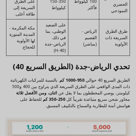
100 كيلوواط
150-350
على الطرق
الحضري
فأكثر
كيلوواط
السريعة إلى
النموذجي
طاقة أعلى.
على الصعيد
مكة المكرمة -
طرق الطرق
الرياض -
الوطني، بما
المدينة المنورة
السريعة ذات
القصيم
في ذلك
لها الأولوية
الأولوية
(مباشر)
الرياض-جدة
للحجاج.
(H-40)
تحدي الرياض-جدة (الطريق السريع 40)
الطريق السريع 40 حوالي
950-1000 كم
. بالنسبة للمركبات الكهربائية
ذات المدى الواقعي على الطرق السريعة الذي يتراوح بين 400 و500
كيلومتر، يوصي المخططون بما لا يقل عن
اثنان، ومن الأفضل ثلاثة
محاور شحن سريع متباعدة تقريباً كل
250-350 كم
للحفاظ على
هوامش آمنة للبطارية والسماح بالتكييف المسبق.