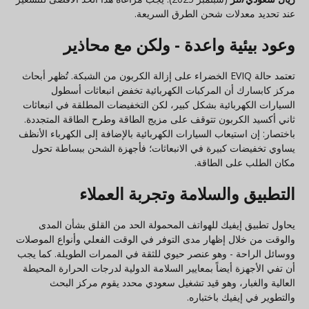
عند تحديد معدلات شحن الطرق السريعة.
وعود بيئية واعدة - ولكن مع محاذير
تعتمد حالة EVIQ الخضراء على إزالة الكربون من الشبكة. تُظهر أبحاث
مركز كابسارك أن المركبات الكهربائية تخفض انبعاثات أسطول
السيارات الكهربائية بشكل كبير، لكن التخفيضات المطلقة في انبعاثات
ثاني أكسيد الكربون تتوقف على مزيج الطاقة وطرح الطاقة المتجددة.
باختصار: إن استيعاب السيارات الكهربائية بالإضافة إلى الكهرباء الأنظف
يساوي تخفيضات كبيرة في الانبعاثات؛ فأجهزة الشحن ببساطة تحول
مكان الطلب على الطاقة.
التطبيق والسلامة وتجربة العملاء
يحاول تطبيق إيفيك للهواتف المحمولة الحد من القلق بشأن المدى
والوقت من خلال إظهار مدى التوفر في الوقت الفعلي وأنواع الموصلات
ووسائل الراحة - وهو عنصر حيوي للثقة في الممرات الطويلة. كما يجب
أن تفي الأجهزة أيضاً بمعايير السلامة الدولية لدرجات الحرارة المحيطة
العالية والغبار، وهو قيد تشغيل سعودي محدد يقوم مركز البحث
والتطوير في إيفيك باختباره.