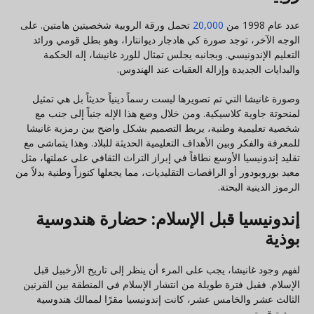
عدد عام 1998 من
20,000
تحمل ورقة الروبية شخصيتين هامتين. على
الوجه الآخر، توجد صورة كي هادجار ديوانتارا، وهو بطل قومي ورائد
التعليم الإندونيسي. وبجانبه يجلس تمثال للورد غانيشا، إله الحكمة
والبدايات الجديدة وإزالة العقبات عند الهندوس.
وصورة غانيشا التي تم تصويرها ليست رسماً دينياً حديثاً بل هي تمثيل
لمنحوتة جاوية كلاسيكية. ومن خلال وضع هذا الإله جنباً إلى جنب مع
شخصية تعليمية وطنية، يربط التصميم بشكل واضح بين رمزية غانيشا
للمعرفة والفكر وبين الأهداف التعليمية الحديثة للبلاد. وهذا يتماشى مع
تقليد إندونيسيا الأوسع نطاقاً في إبراز التراث الثقافي على عملتها، مثل
معبد بوروبودور أو الراقصات التقليديات، مما يجعلها كنوزاً وطنية بدلاً من
الرموز الدينية البحتة.
إندونيسيا قبل الإسلام: حضارة هندوسية
بوذية
لفهم وجود غانيشا، يجب على المرء أن ينظر إلى تاريخ الأرخبيل قبل
الإسلام. فقبل فترة طويلة من انتشار الإسلام في المنطقة بين القرنين
الثالث عشر والخامس عشر، كانت إندونيسيا مقرًا لممالك هندوسية
وبوذية قوية.