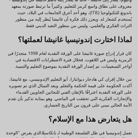
معروف على نطاق واسع كرمز للتعليم. وكثيراً ما ترتبط صورته بمعهد
باندونغ للتكنولوجيا (ITB)، وهو أحد أعرق الجامعات في البلاد، حيث
يُستخدم كشعار له. ويعزز ذلك فكرة أن غانيشا يُنظر إليه من منظور
التراث الفكري والعلمي، وليس من منظور التعبد الديني فقط.
لماذا اختارت إندونيسيا غانيشا لعملتها؟
كان قرار إدراج صورة غانيشا على الورقة النقدية لعام 1998 متجذرًا في
الرمزية وليس في اللاهوت. فخلال فترة الاضطرابات الاقتصادية في
أواخر التسعينيات، تم إصدار الورقة النقدية بموضوع التعليم والتنمية.
من خلال إقران كي هادجار ديوانتارا، أبو التعليم الإندونيسي، مع غانيشا،
أكدت الحكومة على قيمة الحكمة والتعلم. ويعد التمثال الذي تم تصويره
على الورقة النقدية اعترافًا بالإتقان الفني للنحاتين الجاويين القدماء
والإنجازات الفكرية التي تحققت في الماضي. وهو بمثابة تذكير بأن تقدم
الأمة الحالي مبني على قرون من التاريخ الحضاري.
هل يتعارض هذا مع الإسلام؟
تعمل إندونيسيا في ظل الفلسفة الوطنية لـ
بانكاسيلا
الذي يفرض "الوحدة