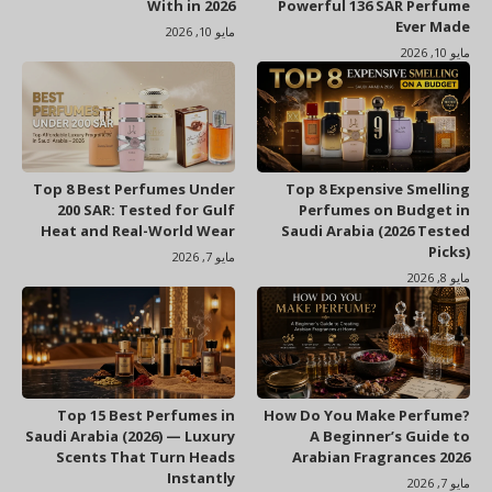
With in 2026
Powerful 136 SAR Perfume
Ever Made
مايو 10, 2026
مايو 10, 2026
Top 8 Best Perfumes Under
Top 8 Expensive Smelling
200 SAR: Tested for Gulf
Perfumes on Budget in
Heat and Real-World Wear
Saudi Arabia (2026 Tested
Picks)
مايو 7, 2026
مايو 8, 2026
Top 15 Best Perfumes in
How Do You Make Perfume?
Saudi Arabia (2026) — Luxury
A Beginner’s Guide to
Scents That Turn Heads
Arabian Fragrances 2026
Instantly
مايو 7, 2026