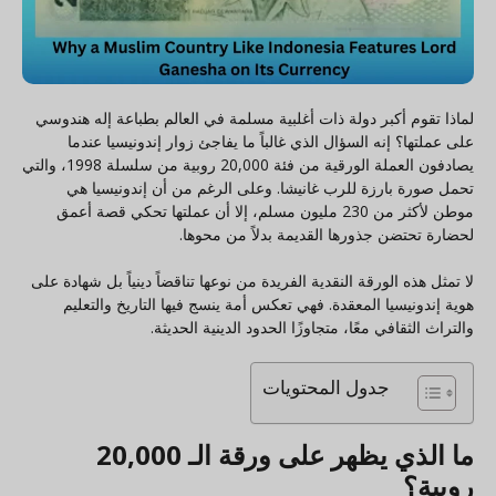
لماذا تقوم أكبر دولة ذات أغلبية مسلمة في العالم بطباعة إله هندوسي
على عملتها؟ إنه السؤال الذي غالباً ما يفاجئ زوار إندونيسيا عندما
يصادفون العملة الورقية من فئة 20,000 روبية من سلسلة 1998، والتي
تحمل صورة بارزة للرب غانيشا. وعلى الرغم من أن إندونيسيا هي
موطن لأكثر من 230 مليون مسلم، إلا أن عملتها تحكي قصة أعمق
لحضارة تحتضن جذورها القديمة بدلاً من محوها.
لا تمثل هذه الورقة النقدية الفريدة من نوعها تناقضاً دينياً بل شهادة على
هوية إندونيسيا المعقدة. فهي تعكس أمة ينسج فيها التاريخ والتعليم
والتراث الثقافي معًا، متجاوزًا الحدود الدينية الحديثة.
جدول المحتويات
ما الذي يظهر على ورقة الـ 20,000
روبية؟