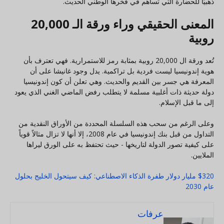
ذهبيًا للحضارة التي تساهم في فخرها الوطني الحديث.
المعنى الحقيقي وراء ورقة الـ 20,000
روبية
تُعد ورقة ال 20,000 روبية بمثابة رمز للاستمرارية. فهي تعترف بأن
هوية إندونيسيا ليست فردية بل تراكمية. يدل وجود غانيشا على أن
المعرفة هي جسر بين القديم والحديث. وهي تعلن أن كون إندونيسيا
دولة حديثة ذات أغلبية مسلمة لا يتطلب رفض الماضي الغني الذي يعود
إلى ما قبل الإسلام.
وعلى الرغم من سحب هذه السلسلة المحددة من الأوراق النقدية من
التداول من قبل بنك إندونيسيا في عام 2008، إلا أنها لا تزال مثالاً قوياً
على كيفية تصور الدولة لتاريخها - حيث تحتفظ به على الورق ليراها
الملايين.
$320 مليار دولار طفرة الذكاء الاصطناعي: كيف سيتحول الخليج بحلول
عام 2030
عرفات