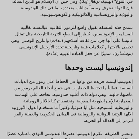
في التنوع" (
بهينيكا تونغال إيكا
). وفي حين أن الإسلام هو الدين السائد،
فإن الدولة تعترف رسمياً بديانات متعددة، بما في ذلك الهندوسية
والبوذية والبروتستانتية والكاثوليكية والكونفوشيوسية.
تسمح هذه الفلسفة بقبول واسع للرموز الثقافية. فبالنسبة لغالبية
المسلمين الإندونيسيين، يُنظر إلى القطع الأثرية التاريخية مثل تمثال
غانيشا على أنها جزء من ثقافة أسلافهم (
عدات
) والتاريخ الوطني. وهي
تحظى بالاحترام كعلامات فنية وتاريخية تحدد الأرخبيل الإندونيسي
(
نوسانتارا
)، متميزًا عن فعل العبادة الدينية (
عبادة
).
إندونيسيا ليست وحدها
إندونيسيا ليست فريدة من نوعها في الحفاظ على رموز من الديانات
السابقة. فغالباً ما تحتفظ الحضارات في جميع أنحاء العالم برموز من
ماضيها. فالهند، وهي دولة ذات أغلبية هندوسية، تحافظ على الهندسة
المعمارية للإمبراطورية المغولية. وتحتفظ تركيا بالآثار الرومانية
والبيزنطية المسيحية مثل آيا صوفيا. وكثيراً ما تستخدم الدول الأوروبية
الآلهة الوثنية اليونانية والرومانية في المباني الحكومية والعملة والفن
لترمز إلى العدالة أو الحرية.
وبنفس الطريقة، تكرم إندونيسيا عصرها الهندوسي البوذي باعتباره عصرًا