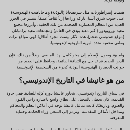
هيمنت إمبراطوريات مثل سريفيجايا (البوذية) وماجاباهيت (الهندوسية)
على جنوب شرق آسيا، تاركة وراءها إرثاً ثقافياً عميقاً. تنتشر في الجزر
العديد من المعالم المعمارية الضخمة من تلك الحقبة، وأبرزها مجمع
معبد بوروبودور (أكبر معبد بوذي في العالم) ومجمعات معبد برامبانان
(موقع هندوسي ضخم). هذه الآثار ليست مجرد أطلال؛ فهي مواقع تراث
وطني محمية تحدد الهوية التاريخية لإندونيسيا.
ولم يؤد وصول الإسلام إلى محو كامل لهذا الماضي. وبدلاً من ذلك، فإن
الدين الجديد قد تداخل مع الثقافة القائمة، وحافظ على العديد من
جوانب الحضارة الهندوسية البوذية كجزء من الشخصية الإندونيسية.
من هو غانيشا في التاريخ الإندونيسي؟
في سياق التاريخ الإندونيسي، يتجاوز غانيشا دوره كإله للعبادة. ففي جاوة
القديمة، كان يحظى بالتبجيل على نطاق واسع باعتباره راعي الفنون
والعلوم. وتاريخيًا، كانت تماثيل غانيشا توجد في أماكن التعلم والمحاكم
ومداخل الأماكن المقدسة، وترمز إلى السعي وراء الحكمة وحماية
المعرفة.
واليوم، يُشار إلى غانيشا - غالبًا ما يشار إليه باسم
غانيسا
في إندونيسيا -