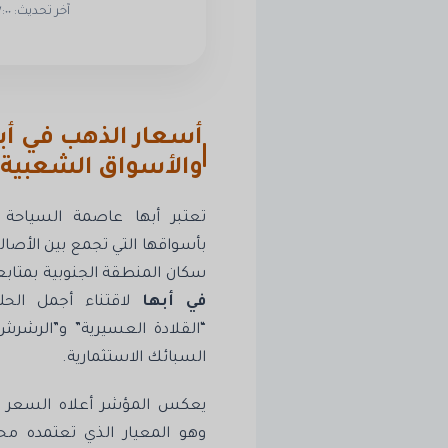
آخر تحديث: ٢:١٧:٠٠ م | Last Update: 2:17:00 PM
أسعار الذهب في أب
والأسواق الشعبية
تعتبر أبها عاصمة السياحة ال
بأسواقها التي تجمع بين الأصالة
سكان المنطقة الجنوبية بمتاب
في أبها
لاقتناء أجمل الحلي
“القلادة العسيرية” و”الرشرش”
السبائك الاستثمارية.
يعكس المؤشر أعلاه السعر ا
وهو المعيار الذي تعتمده م