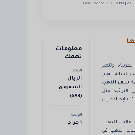
ها
معلومات
تهمك
عربية، وتتميز
العملة
 والحداثة. يهتم
الريال
عة
سعر الذهب
السعودي
 التراثية مثل
(SAR)
، بالإضافة إلى
الوحدة
لعالمي للذهب،
1 جرام
حلات الذهب في