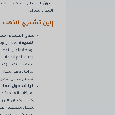
سوق النساء
ومجمعات التسو
البيع والشراء.
أين تشتري الذهب ف
سوق النساء (سو
القديم):
يقع في وسط
الوجهة الأولى للذه
يتميز بتنوع المحلات 
التراثية، وهو المكان
للمساومة في سعر 
الراشد مول أبها:
ي
الماركات العالمية وا
(مثل الرميزان، لازورد
تشمل مصنعية أعلى