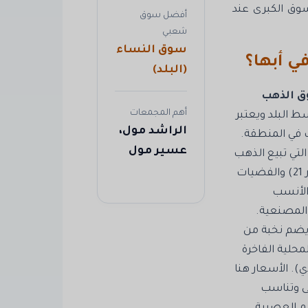
ق الكبرى عند
أفضل سوق
شعبي
سوق النساء
ي أبها؟
(البلد)
ق الذهب
أهم المجمعات
 البلد ويعتبر
الراشد مول،
ب في المنطقة.
عسير مول
التي تبيع الذهب
الشعبي الثقيل (عيار 21) والفضيات
 الأنسب
المصنعية.
ضم نخبة من
لمحلية الفاخرة
ي). الأسعار هنا
 وتناسب