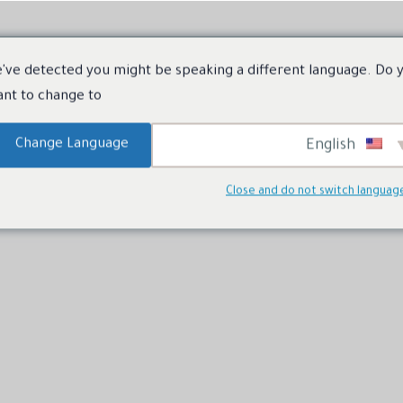
've detected you might be speaking a different language. Do 
Men’s Perf
Women’s perfume
الأكثر رواجاً اليوم
nt to change to:
Change Language
English
Close and do not switch languag