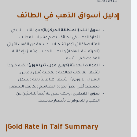
المصنعية.
دليل أسواق الذهب في الطائف
سوق البلد (المنطقة المركزية):
هو القلب التاريخي
لتجارة الذهب في الطائف. يضم عشرات المحلات
المتلاصقة التي توفر تشكيلات واسعة من الذهب التراثي
(المرتعشة، الهامة) والذهب الحديث، ويتميز بإمكانية
المفاوضة في الأسعار.
المولات الحديثة (جوري مول، تيرا مول):
تضم فروعاً
لأشهر الماركات العالمية والمحلية (مثل داماس،
الرميزان، لازوردي). الأسعار هنا غالباً ثابتة وتشمل
مصنعية أعلى نظراً لجودة التصاميم وتكاليف التشغيل.
سوق العنقري:
وجهة معروفة أيضاً للباحثين عن
الذهب والمجوهرات بأسعار منافسة.
Gold Rate in Taif Summary